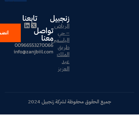
زنجبيل
تابعنا
الرياض
تواصل
– حي
انضم لزنجبيل
معنا
الياسمين
00966553270066
طريق
info@zanjbiil.com
الملك
عبد
العزيز
 محفوظة لشركة زنجبيل 2024