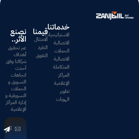
خدماتنا
قيمنا
نصنع
الاستراتيجيات
الأثر..
الامتثال
الاتصالية
التفرد
عبر تحقيق
الحملات
أهداف
التفوق
الاتصالية
شركائنا وفق
المتكاملة
أحدث
المراكز
اتجاهات
التسويق و
الإعلامية
الحملات
تطوير
التسويقية و
الهويات
إدارة المراكز
الإعلامية