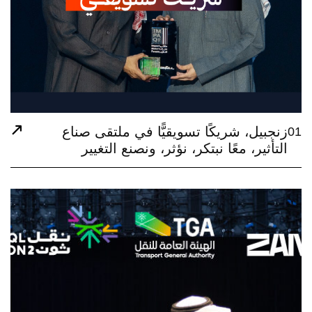
تسويقيًّا في ملتقى صناع
كر، نؤثر، ونصنع التغيير