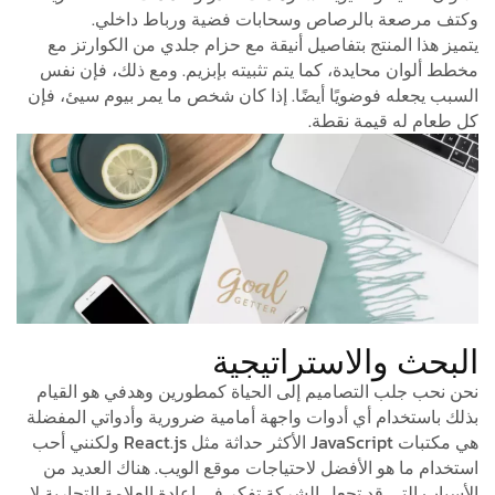
وسحابات فضية ورباط داخلي.
يل أنيقة مع حزام جلدي من الكوارتز مع
 يتم تثبيته بإبزيم. ومع ذلك، فإن نفس
يضًا. إذا كان شخص ما يمر بيوم سيئ، فإن
.
راتيجية
 إلى الحياة كمطورين وهدفي هو القيام
ت واجهة أمامية ضرورية وأدواتي المفضلة
هي مكتبات JavaScript الأكثر حداثة مثل React.js ولكنني أحب
لاحتياجات موقع الويب. هناك العديد من
لشركة تفكر في إعادة العلامة التجارية لا